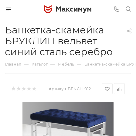
Банкетка-скамейка
БРУКЛИН вельвет
синий сталь серебро
—
—
—
Главная
Каталог
Мебель
Банкетка-скамейка БРУК
Артикул:
BENCH-012