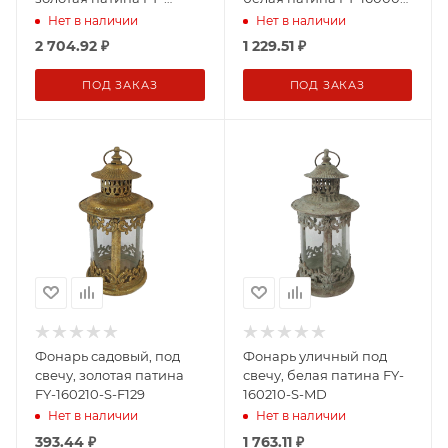
160007-F129
MD
Нет в наличии
Нет в наличии
2 704.92
₽
1 229.51
₽
ПОД ЗАКАЗ
ПОД ЗАКАЗ
Фонарь садовый, под
Фонарь уличный под
свечу, золотая патина
свечу, белая патина FY-
FY-160210-S-F129
160210-S-MD
Нет в наличии
Нет в наличии
393.44
₽
1 763.11
₽