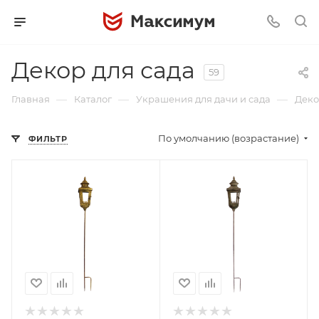
Декор для сада
59
—
—
—
Главная
Каталог
Украшения для дачи и сада
Деко
По умолчанию (возрастание)
ФИЛЬТР