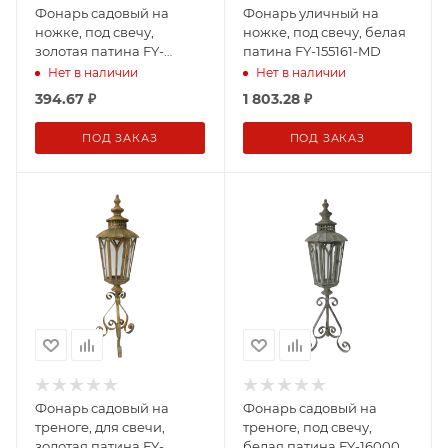
Фонарь садовый на
Фонарь уличный на
ножке, под свечу,
ножке, под свечу, белая
золотая патина FY-
патина FY-155161-MD
155161-F129
Нет в наличии
Нет в наличии
394.67
₽
1 803.28
₽
ПОД ЗАКАЗ
ПОД ЗАКАЗ
Фонарь садовый на
Фонарь садовый на
треноге, для свечи,
треноге, под свечу,
золотая патина FY-
белая патина FY-160007-