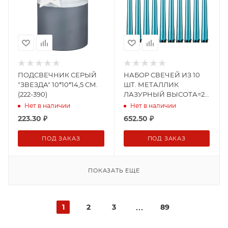
ПОДСВЕЧНИК СЕРЫЙ
НАБОР СВЕЧЕЙ ИЗ 10
"ЗВЕЗДА" 10*10*14,5 СМ.
ШТ. МЕТАЛЛИК
(222-390)
ЛАЗУРНЫЙ ВЫСОТА=24
СМ. (348-640)
Нет в наличии
Нет в наличии
223.30
₽
652.50
₽
ПОД ЗАКАЗ
ПОД ЗАКАЗ
ПОКАЗАТЬ ЕЩЕ
1
2
3
89