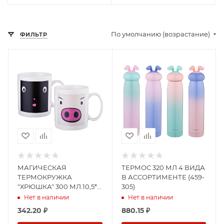
По умолчанию (возрастание)
ФИЛЬТР
МАГИЧЕСКАЯ
ТЕРМОС 320 МЛ 4 ВИДА
ТЕРМОКРУЖКА
В АССОРТИМЕНТЕ (459-
"ХРЮШКА" 300 МЛ.10,5*9
305)
СМ.ДИАМЕТР=7,5 СМ.
Нет в наличии
Нет в наличии
(383-646)
342.20
₽
880.15
₽