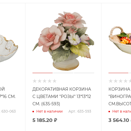
ОЙ
ДЕКОРАТИВНАЯ КОРЗИНА
КОРЗИНА
*16 СМ.
С ЦВЕТАМИ "РОЗЫ" 13*13*12
"ВИНОГРАД
СМ. (635-593)
СМ.ВЫСОТА
: 630-063
Арт.: 635-593
Нет в наличии
Нет в нал
5 185.20
₽
3 564.10