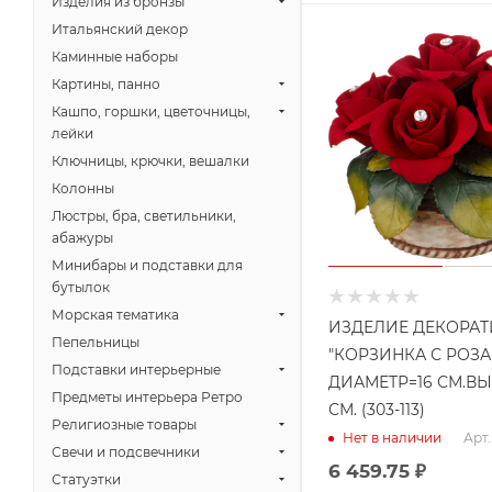
Изделия из бронзы
Итальянский декор
Каминные наборы
Картины, панно
Кашпо, горшки, цветочницы,
лейки
Ключницы, крючки, вешалки
Колонны
Люстры, бра, светильники,
абажуры
Минибары и подставки для
бутылок
Морская тематика
ИЗДЕЛИЕ ДЕКОРА
Пепельницы
"КОРЗИНКА С РОЗ
Подставки интерьерные
ДИАМЕТР=16 СМ.ВЫ
Предметы интерьера Ретро
СМ. (303-113)
Религиозные товары
Арт.
Нет в наличии
Свечи и подсвечники
6 459.75
₽
Статуэтки