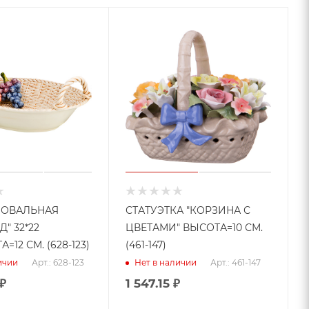
 ОВАЛЬНАЯ
СТАТУЭТКА "КОРЗИНА С
" 32*22
ЦВЕТАМИ" ВЫСОТА=10 СМ.
=12 СМ. (628-123)
(461-147)
Арт.: 628-123
Арт.: 461-147
ичии
Нет в наличии
₽
1 547.15
₽