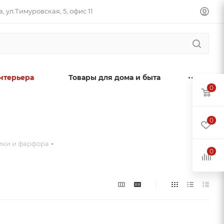
, ул.Тимуровская, 5, офис 11
нтерьера
Товары для дома и быта
0
0
ики и фарфора
0