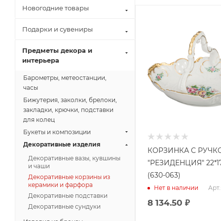
Новогодние товары
Подарки и сувениры
Предметы декора и
интерьера
Барометры, метеостанции,
часы
Бижутерия, заколки, брелоки,
закладки, крючки, подставки
для колец
Букеты и композиции
Декоративные изделия
КОРЗИНКА С РУЧК
Декоративные вазы, кувшины
"РЕЗИДЕНЦИЯ" 22*17
и чаши
(630-063)
Декоративные корзины из
керамики и фарфора
Арт.
Нет в наличии
Декоративные подставки
8 134.50
₽
Декоративные сундуки