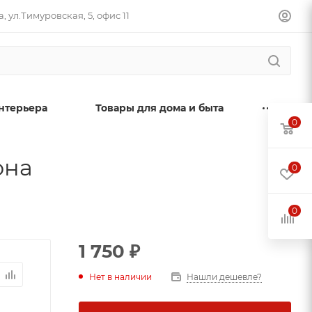
, ул.Тимуровская, 5, офис 11
нтерьера
Товары для дома и быта
0
она
0
0
1 750
₽
Нет в наличии
Нашли дешевле?