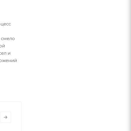
оцесс
 смело
ой
сел и
ложений