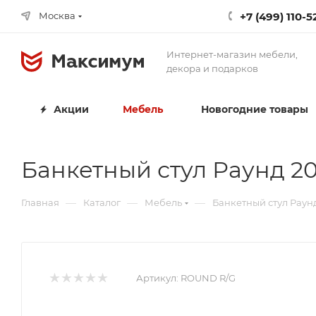
+7 (499) 110-5
Москва
Интернет-магазин мебели,
декора и подарков
Акции
Мебель
Новогодние товары
Банкетный стул Раунд 20
—
—
—
Главная
Каталог
Мебель
Банкетный стул Раунд
Артикул:
ROUND R/G