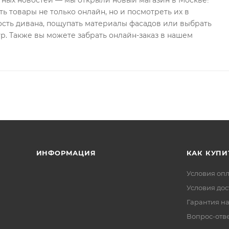
тных новостей — мы открыли новый магазин в Москве!
ь товары не только онлайн, но и посмотреть их в
ость дивана, пощупать материалы фасадов или выбрать
р. Также вы можете забрать онлайн-заказ в нашем
ИНФОРМАЦИЯ
КАК КУПИ
Условия оп
Условия дос
Гарантия на
Вопрос-отв