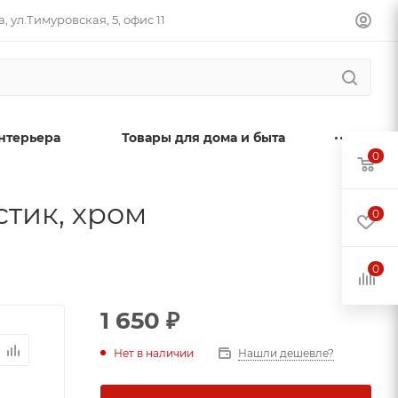
, ул.Тимуровская, 5, офис 11
нтерьера
Товары для дома и быта
0
стик, хром
0
0
1 650
₽
Нет в наличии
Нашли дешевле?