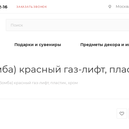
2-16
Москва
ЗАКАЗАТЬ ЗВОНОК
Подарки и сувениры
Предметы декора и и
а) красный газ-лифт, пла
омба) красный газ-лифт, пластик, хром