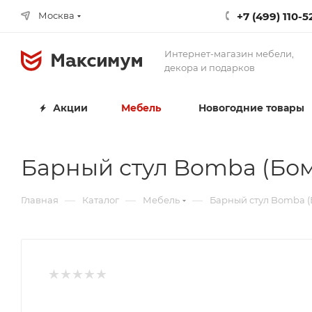
+7 (499) 110-5
Москва
Интернет-магазин мебели,
декора и подарков
Акции
Мебель
Новогодние товары
Барный стул Bomba (Бомб
—
—
—
Главная
Каталог
Мебель
Барный стул Bomba (Б