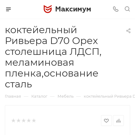
коктейельный
Ривьера D70 Орех
столешница ЛДСП,
меламиновая
пленка,основание
сталь
—
—
—
Главная
Каталог
Мебель
коктейельный Ривьера 