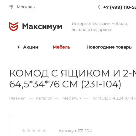
+7 (499) 110-5
Москва
Интернет-магазин мебели,
декора и подарков
Акции
Мебель
Новогодние товары
КОМОД С ЯЩИКОМ И 2-
64,5*34*76 СМ (231-104)
—
—
—
Главная
Каталог
Мебель
КОМОД С ЯЩИКОМ И 
Артикул:
231-104