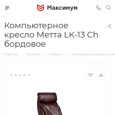
Компьютерное
кресло Метта LK-13 Ch
бордовое
—
—
—
Главная
Каталог
Мебель
Компьютерное кресло Ме