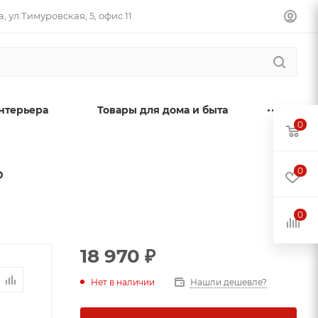
, ул.Тимуровская, 5, офис 11
нтерьера
Товары для дома и быта
0
ь
0
0
18 970
₽
Нет в наличии
Нашли дешевле?