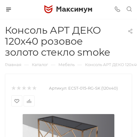
Консоль АРТ ДЕКО
120х40 розовое
золото стекло smoke
—
—
—
Главная
Каталог
Мебель
Консоль АРТ ДЕКО 120х4
Артикул:
ECST-015-RG-SK (120x40)