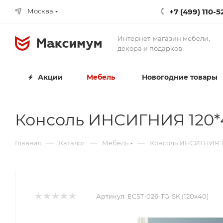
+7 (499) 110-5
Москва
Интернет-магазин мебели,
декора и подарков
Акции
Мебель
Новогодние товары
Консоль ИНСИГНИЯ 120*4
—
—
—
Главная
Каталог
Мебель
Консоль ИНСИГНИЯ 12
Артикул:
ECST-026-TG-SK (120x40)