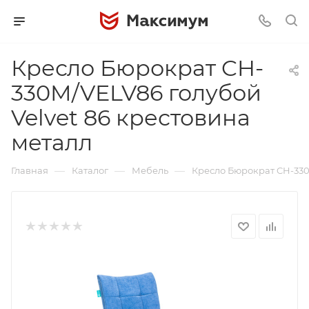
Кресло Бюрократ CH-
330M/VELV86 голубой
Velvet 86 крестовина
металл
—
—
—
Главная
Каталог
Мебель
Кресло Бюрократ CH-330