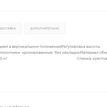
ДОСТАВКА
ДОПОЛНИТЕЛЬНО
ацией в вертикальном положенииРегулировка высоты
длокотники хромированные без накладокМатериал оби
ение по весу: 120 кг Спинка, крестов