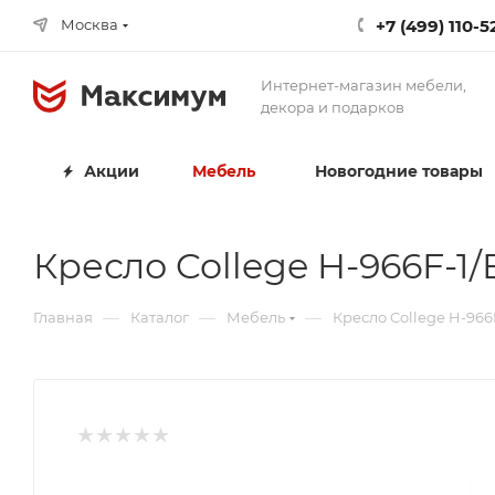
+7 (499) 110-5
Москва
Интернет-магазин мебели,
декора и подарков
Акции
Мебель
Новогодние товары
Кресло College H-966F-1/
—
—
—
Главная
Каталог
Мебель
Кресло College H-966