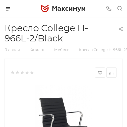
Кресло College H-
966L-2/Black
—
—
—
Главная
Каталог
Мебель
Кресло College H-966L-2