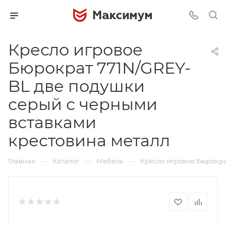
Кресло игровое
Бюрократ 771N/GREY-
BL две подушки
серый с черными
вставками
крестовина металл
—
—
—
Главная
Каталог
Мебель
Кресло игровое Бюрокра