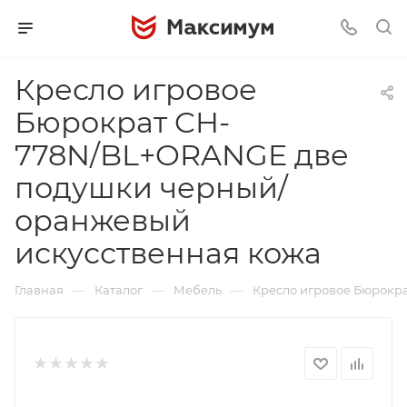
Кресло игровое
Бюрократ CH-
778N/BL+ORANGE две
подушки черный/
оранжевый
искусственная кожа
—
—
—
Главная
Каталог
Мебель
Кресло игровое Бюрокр