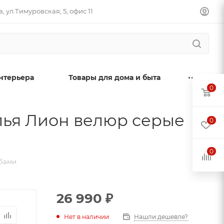
, ул.Тимуровская, 5, офис 11
нтерьера
Товары для дома и быта
0
улья Лион велюр серые
0
0
мбами
26 990
₽
Нет в наличии
Нашли дешевле?