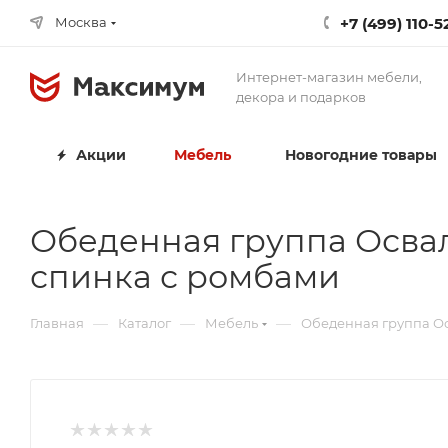
+7 (499) 110-5
Москва
Интернет-магазин мебели,
декора и подарков
Акции
Мебель
Новогодние товары
Обеденная группа Освал
спинка с ромбами
—
—
—
Главная
Каталог
Мебель
Обеденная группа Ос