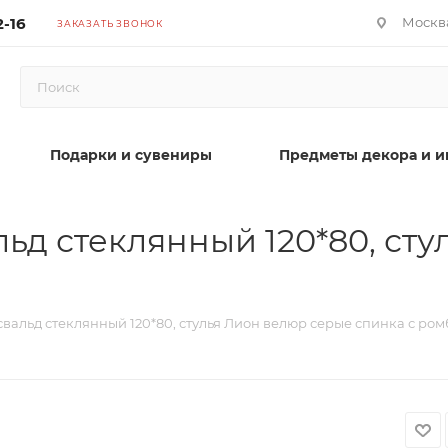
2-16
Москва
ЗАКАЗАТЬ ЗВОНОК
Подарки и сувениры
Предметы декора и и
ьд стеклянный 120*80, ст
вальд стеклянный 120*80, стулья Лион велюр серые спинка с ро