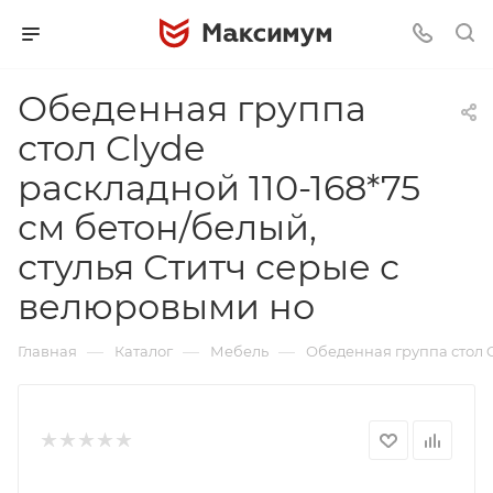
Обеденная группа
стол Clyde
раскладной 110-168*75
см бетон/белый,
стулья Ститч серые с
велюровыми но
—
—
—
Главная
Каталог
Мебель
Обеденная группа стол C