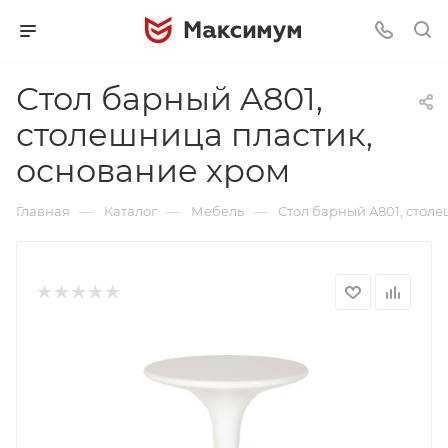
Стол барный A801,
столешница пластик,
основание хром
—
—
—
Главная
Каталог
Мебель
Стол барный A801, стол