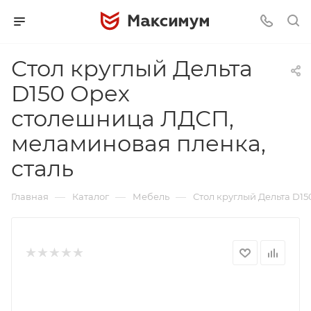
Стол круглый Дельта
D150 Орех
столешница ЛДСП,
меламиновая пленка,
сталь
—
—
—
Главная
Каталог
Мебель
Стол круглый Дельта D1