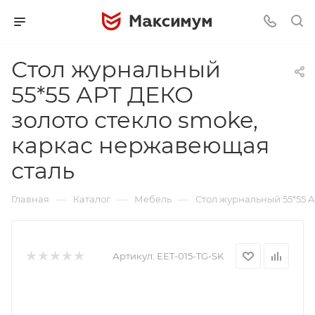
Стол журнальный
55*55 АРТ ДЕКО
золото стекло smoke,
каркас нержавеющая
сталь
—
—
—
Главная
Каталог
Мебель
Стол журнальный 55*55 
Артикул:
EET-015-TG-SK