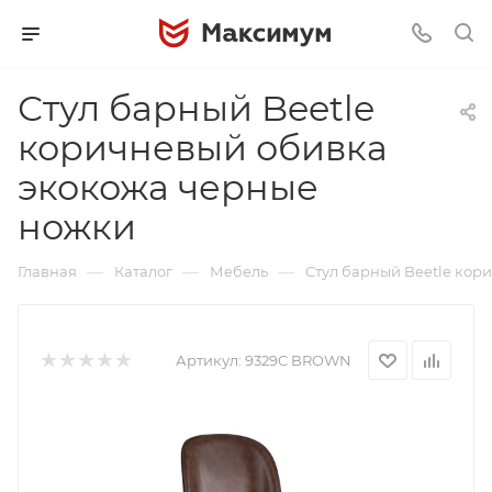
Стул барный Beetle
коричневый обивка
экокожа черные
ножки
—
—
—
Главная
Каталог
Мебель
Стул барный Beetle кор
Артикул:
9329C BROWN