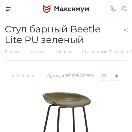
Стул барный Beetle
Lite PU зеленый
—
—
—
Главная
Каталог
Мебель
Стул барный Beetle Lite
Артикул:
8319TB GREEN