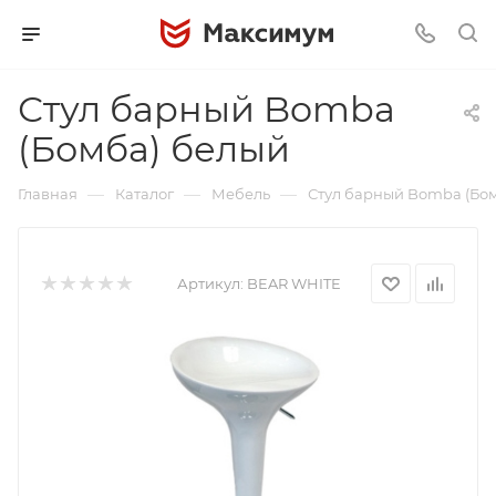
Стул барный Bomba
(Бомба) белый
—
—
—
Главная
Каталог
Мебель
Стул барный Bomba (Бо
Артикул:
BEAR WHITE