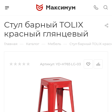
Стул барный TOLIX
красный глянцевый
—
—
—
Главная
Каталог
Мебель
Стул барный TOLIX крас
Артикул:
YD-H765 LG-03