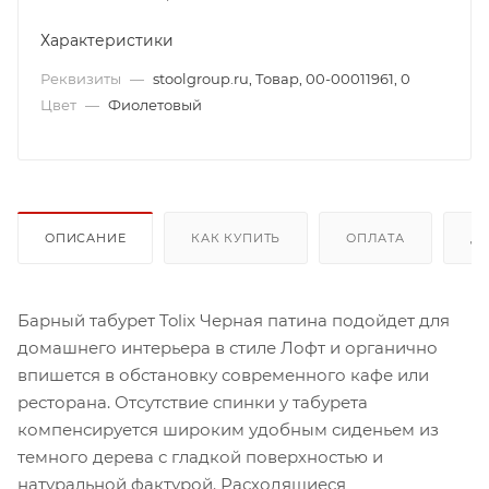
Характеристики
Реквизиты
—
stoolgroup.ru, Товар, 00-00011961, 0
Цвет
—
Фиолетовый
ОПИСАНИЕ
КАК КУПИТЬ
ОПЛАТА
Д
Барный табурет Tolix Черная патина подойдет для
домашнего интерьера в стиле Лофт и органично
впишется в обстановку современного кафе или
ресторана. Отсутствие спинки у табурета
компенсируется широким удобным сиденьем из
темного дерева с гладкой поверхностью и
натуральной фактурой. Расходящиеся