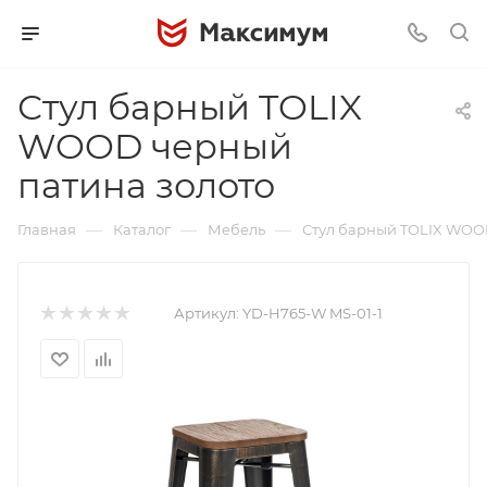
Стул барный TOLIX
WOOD черный
патина золото
—
—
—
Главная
Каталог
Мебель
Стул барный TOLIX WOO
Артикул:
YD-H765-W MS-01-1