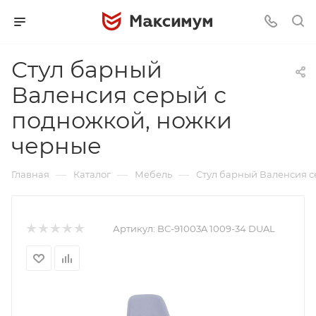
Стул барный
Валенсия серый с
подножкой, ножки
черные
—
—
—
Главная
Каталог
Мебель
Стул барный Валенсия с
Артикул:
BC-91003A 1009-34 DUAL