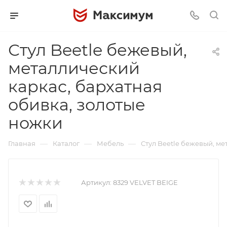
Стул Beetle бежевый,
металлический
каркас, бархатная
обивка, золотые
ножки
—
—
—
Главная
Каталог
Мебель
Стул Beetle бежевый, ме
Артикул:
8329 VELVET BEIGE