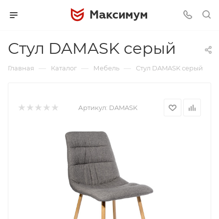
Стул DAMASK серый
—
—
—
Главная
Каталог
Мебель
Стул DAMASK серый
Артикул:
DAMASK