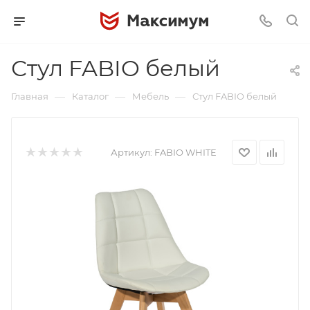
Стул FABIO белый
—
—
—
Главная
Каталог
Мебель
Стул FABIO белый
Артикул:
FABIO WHITE