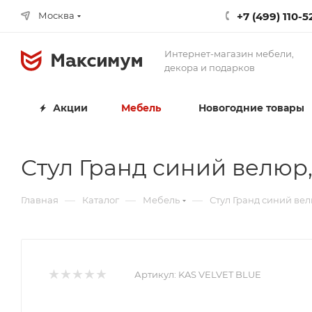
+7 (499) 110-5
Москва
Интернет-магазин мебели,
декора и подарков
Акции
Мебель
Новогодние товары
Стул Гранд синий велюр
—
—
—
Главная
Каталог
Мебель
Стул Гранд синий ве
Артикул:
KAS VELVET BLUE