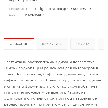
Характеристики
Реквизиты
—
stoolgroup.ru, Товар, 00-00011941, 0
Цвет
—
Фиолетовый
ОПИСАНИЕ
КАК КУПИТЬ
ОПЛАТА
Д
Элегантный расслабленный дизайн делает стул
«Лион» подходящим решением для интерьеров в
стиле Лофт, модерн, Лофт – как домашних, так и в
кафе и кондитерских. Плавно скругленное сиденье
и спинка в форме изогнутого полукруга обтянуты
мягким темно-серым вельветом. Каркас из
оцинкованной стали с принтом под натуральное
дерево прочный, но при этом выглядит легким и