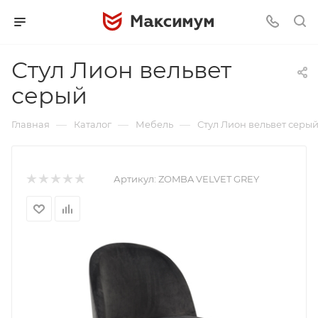
Стул Лион вельвет
серый
—
—
—
Главная
Каталог
Мебель
Стул Лион вельвет серы
Артикул:
ZOMBA VELVET GREY