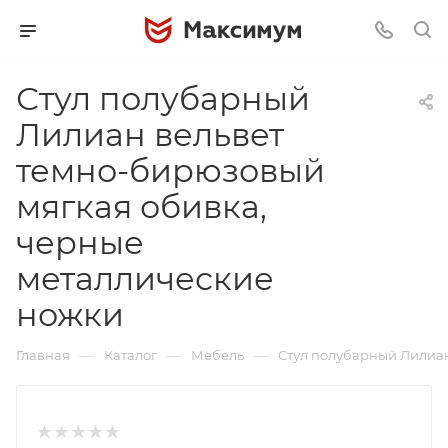
Стул полубарный
Лилиан вельвет
темно-бирюзовый
мягкая обивка,
черные
металлические
ножки
—
—
—
Главная
Каталог
Мебель
Стул полубарный Лилиан