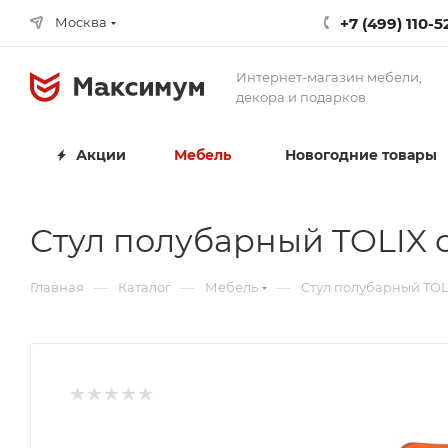
+7 (499) 110-5
Москва
Интернет-магазин мебели,
декора и подарков
Акции
Мебель
Новогодние товары
Стул полубарный TOLIX 
—
—
—
Главная
Каталог
Мебель
Стул полубарный TOL