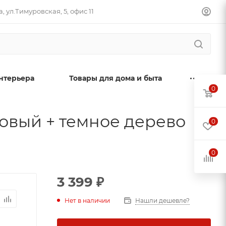
, ул.Тимуровская, 5, офис 11
нтерьера
Товары для дома и быта
0
овый + темное дерево
0
0
3 399
₽
Нет в наличии
Нашли дешевле?