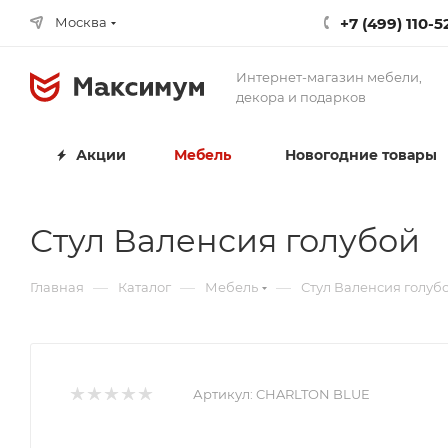
+7 (499) 110-5
Москва
Интернет-магазин мебели,
декора и подарков
Акции
Мебель
Новогодние товары
Стул Валенсия голубой
—
—
—
Главная
Каталог
Мебель
Стул Валенсия голуб
Артикул:
CHARLTON BLUE