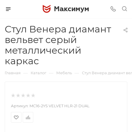
Стул Венера диамант
вельвет серый
металлический
каркас
—
—
—
Главная
Каталог
Мебель
Стул Венера диамант ве
Артикул:
MC16-2YS VELVET HLR-21 DUAL