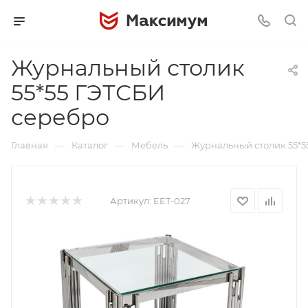
Журнальный столик
55*55 ГЭТСБИ
серебро
—
—
—
Главная
Каталог
Мебель
Журнальный столик 55*5
Артикул:
EET-027