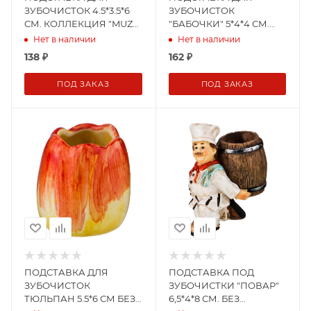
ЗУБОЧИСТОК 4.5*3.5*6
ЗУБОЧИСТОК
СМ. КОЛЛЕКЦИЯ "MUZA"
"БАБОЧКИ" 5*4*4 СМ.
(355-268)
КОЛЛЕКЦИЯ "MUZA"
Нет в наличии
Нет в наличии
(355-271)
138
₽
162
₽
ПОД ЗАКАЗ
ПОД ЗАКАЗ
ПОДСТАВКА ДЛЯ
ПОДСТАВКА ПОД
ЗУБОЧИСТОК
ЗУБОЧИСТКИ "ПОВАР"
ТЮЛЬПАН 5.5*6 СМ БЕЗ
6,5*4*8 СМ. БЕЗ