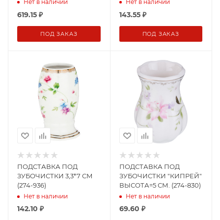
УПАКОВКИ (628-695)
УПАКОВКИ (146-1226)
Нет в наличии
Нет в наличии
619.15
₽
143.55
₽
ПОД ЗАКАЗ
ПОД ЗАКАЗ
ПОДСТАВКА ПОД
ПОДСТАВКА ПОД
ЗУБОЧИСТКИ 3,3*7 СМ
ЗУБОЧИСТКИ "КИПРЕЙ"
(274-936)
ВЫСОТА=5 СМ. (274-830)
Нет в наличии
Нет в наличии
142.10
₽
69.60
₽