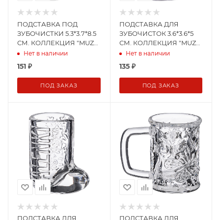
ПОДСТАВКА ПОД
ПОДСТАВКА ДЛЯ
ЗУБОЧИСТКИ 5.3*3.7*8.5
ЗУБОЧИСТОК 3.6*3.6*5
СМ. КОЛЛЕКЦИЯ "MUZA"
СМ. КОЛЛЕКЦИЯ "MUZA"
(355-182)
(355-249)
Нет в наличии
Нет в наличии
151
₽
135
₽
ПОД ЗАКАЗ
ПОД ЗАКАЗ
ПОДСТАВКА ДЛЯ
ПОДСТАВКА ДЛЯ